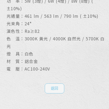
功 率：5W (3燈) / 6W (4燈) / 8W (8燈) (
±10%)
光通量：461 lm / 563 lm / 790 lm ( ±10%)
光束角：24°
演色性：Ra≥82
色 溫：3000K 黃光 / 4000K 自然光 / 5700K 白
光
燈 具：白色
材 質：鋁合金
電 壓：AC100-240V
返回