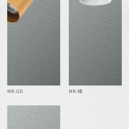
MR-GD
MR-矮