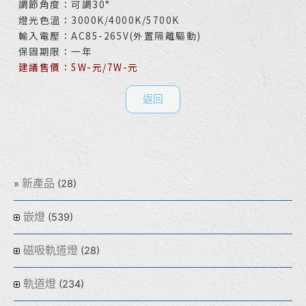
調節角度：可調30°
燈光色溫：3000K/4000K/5700K
輸入電壓：AC85-265V(外置隔離驅動)
保固期限：一年
建議售價：5W-元/7W
-元
返回
新產品
(28)
嵌燈
(539)
磁吸軌道燈
(28)
軌道燈
(234)