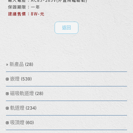
輸入電壓：AC85-265V(外置隔離驅動)
保固期限：一年
建議售價：8W-元
返回
新產品
(28)
嵌燈
(539)
磁吸軌道燈
(28)
軌道燈
(234)
吸頂燈
(60)