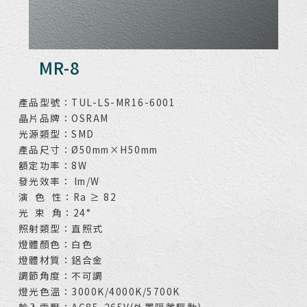
MR-8
產品型號：TUL-LS-MR16-6001
晶片品牌：OSRAM
光源類型：SMD
產品尺寸：Ø50mm×H50mm
額定功率：8W
發光效率： lm/W
演 色 性：Ra ≥ 82
光 束 角：24°
照射類型：直照式
燈體顏色：白色
燈體材質：鋁合金
調節角度：不可調
燈光色溫：3000K/4000K/5700K