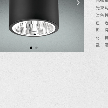
光通量：
光束角
演色性
色 溫：
燈 具
材 
電 壓