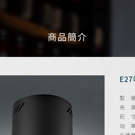
商品簡介
E2
型 號
光 源
尺 寸
功 率