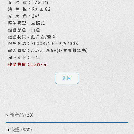
光 通 量：1260lm
演 色 性：Ra ≥ 82
光 束 角：24°
照射類型：直照式
燈體顏色：白色
燈體材質：鋁合金/塑料
燈光色溫：3000K/4000K/5700K
輸入電壓：AC85-265V(外置隔離驅動)
保固期限：一年
建議售價：12W-元
返回
新產品
(28)
嵌燈
(539)