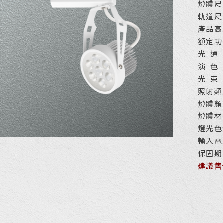
燈體尺
軌道尺
產品高
額定功
光 通 
演 色 
光 束 
照射類
燈體顏
燈體材
燈光色溫
輸入電
保固期
建議售