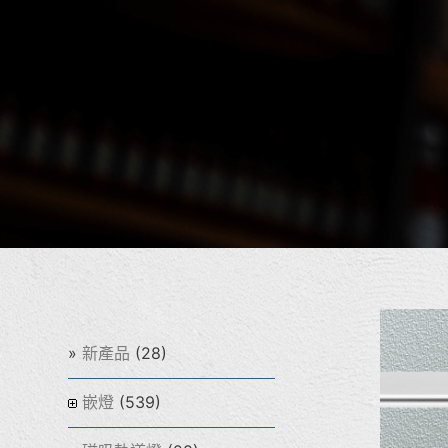
(28)
新產品
(539)
嵌燈