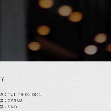
S7
：TUL-TR-CC-3001
牌：OSRAM
型：SMD