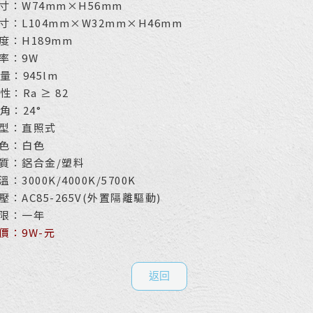
寸：W74mm×H56mm
寸：L104mm×W32mm×H46mm
度：H189mm
率：9W
量：945lm
性：Ra ≥ 82
角：24°
型：直照式
色：白色
質：鋁合金/塑料
：3000K/4000K/5700K
壓：AC85-265V(外置隔離驅動)
限：一年
價：9W-元
返回