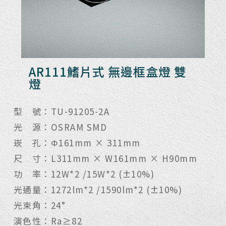
AR111鰭片式 無邊框盒燈 雙
燈
型 號：TU-91205-2A
光 源：OSRAM SMD
崁 孔：Φ161mm × 311mm
尺 寸：L311mm × W161mm × H90mm
功 率：12W*2 /15W*2 (±10%)
光通量：1272lm*2 /1590lm*2 (±10%)
光束角：24°
演色性：Ra≥82