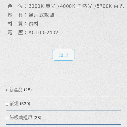
色 溫：3000K 黃光 /4000K 自然光 /5700K 白光
燈 具：鰭片式散熱
材 質：鋼材
電 壓：AC100-240V
返回
新產品
(28)
嵌燈
(539)
磁吸軌道燈
(28)