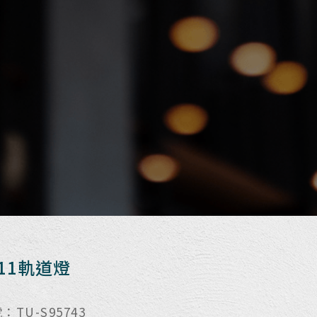
111軌道燈
：TU-S95743