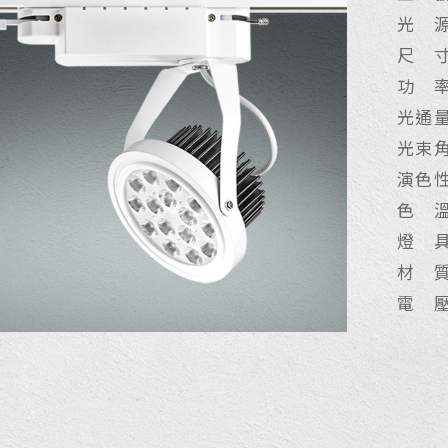
光 源
尺 寸
功 率：
光通量：
光束角
演色性
色 溫：
燈 
材 
電 壓