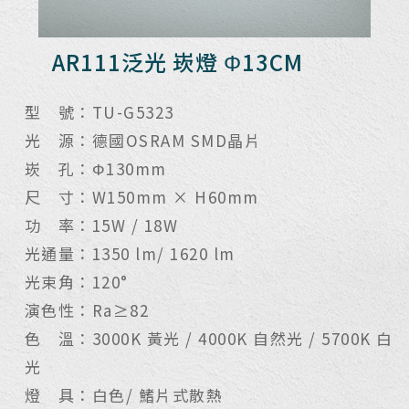
AR111泛光 崁燈 Φ13CM
型 號：TU-G5323
光 源：德國OSRAM SMD晶片
崁 孔：Φ130mm
尺 寸：W150mm × H60mm
功 率：15W / 18W
光通量：1350 lm/ 1620 lm
光束角：120°
演色性：Ra≥82
色 溫：3000K 黃光 / 4000K 自然光 / 5700K 白
光
燈 具：白色/ 鰭片式散熱