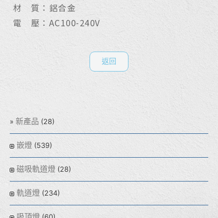
材 質：鋁合金
電 壓：AC100-240V
返回
新產品
(28)
嵌燈
(539)
磁吸軌道燈
(28)
軌道燈
(234)
吸頂燈
(60)