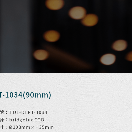
T-1034(90mm)
：TUL-DLFT-1034
：bridgelux COB
寸：Ø108mm×H35mm