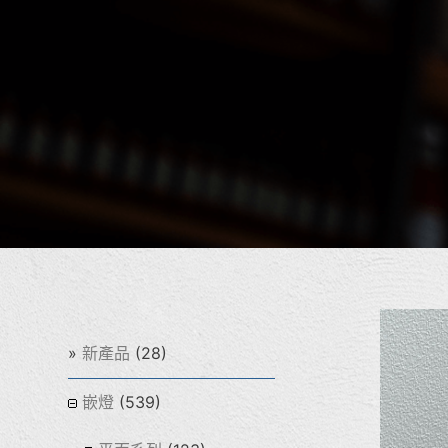
(28)
新產品
(539)
嵌燈