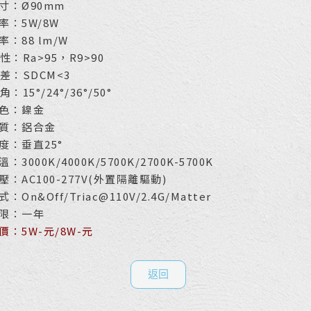
寸：Ø90mm
率：5W/8W
：88 lm/W
性：Ra>95，R9>90
差：SDCM<3
：15°/24°/36°/50°
色：鎳金
質：鋁合金
度：垂直25°
：3000K/4000K/5700K/2700K-5700K
：AC100-277V(外置隔離驅動)
：On&Off/Triac@110V/2.4G/Matter
限：一年
價：5W-元/8
W-元
返回