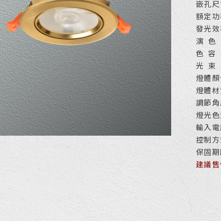
嵌孔尺
額定功
發光效率
演 色 
色 容 
光 束 角
燈體顏
燈體材
調節角
燈光色溫
輸入電壓
控制方式
保固期
建議售