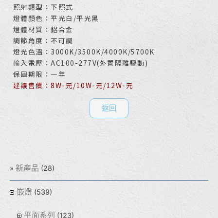
照射類型：下照式
燈體顏色：平光白/平光黑
燈體材質：鋁合金
調節角度：不可調
燈光色溫：3000K/3500K/4000K/5700K
輸入電壓：AC100-277V(外置隔離驅動)
保固期限：一年
建議售價：8W-元/10W-元/12W-元
返回
新產品
(28)
嵌燈
(539)
平面系列
(123)