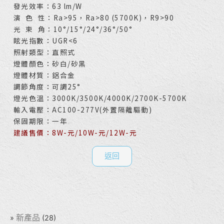
發光效率：63 lm/W
演 色 性：Ra>95，Ra>80 (5700K)，R9>90
光 束 角：10°/15°/24°/36°/50°
眩光指數：UGR<6
照射類型：直照式
燈體顏色：砂白/砂黑
燈體材質：鋁合金
調節角度：可調25°
燈光色溫：3000K/3500K/4000K/2700K-5700K
輸入電壓：AC100-277V(外置隔離驅動)
保固期限：一年
建議售價：8W-元/10W-元/12W-元
返回
新產品
(28)