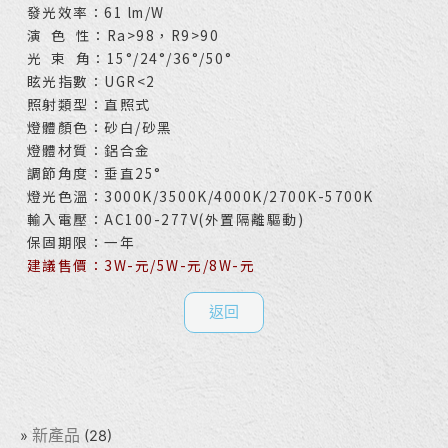
發光效率：61 lm/W
演 色 性：Ra>98，R9>90
光 束 角：15°/24°/36°/50°
眩光指數：UGR<2
照射類型：直照式
燈體顏色：砂白/砂黑
燈體材質：鋁合金
調節角度：垂直25°
燈光色溫：3000K/3500K/4000K/2700K-5700K
輸入電壓：AC100-277V(外置隔離驅動)
保固期限：一年
建議售價：3W-元/5W-元/8W-元
返回
新產品
(28)