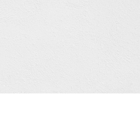
市三重區三陽路103號
電 話：02-2986-0808
676422
傳真FAX：02-2985-6168