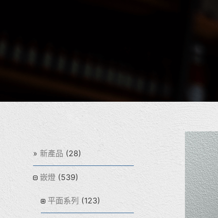
(28)
新產品
(539)
嵌燈
(123)
平面系列