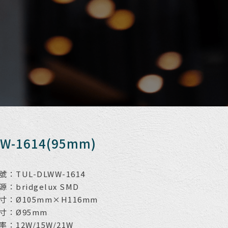
W-1614(95mm)
：TUL-DLWW-1614
：bridgelux SMD
寸：Ø105mm×H116mm
寸：Ø95mm
：12W/15W/21W