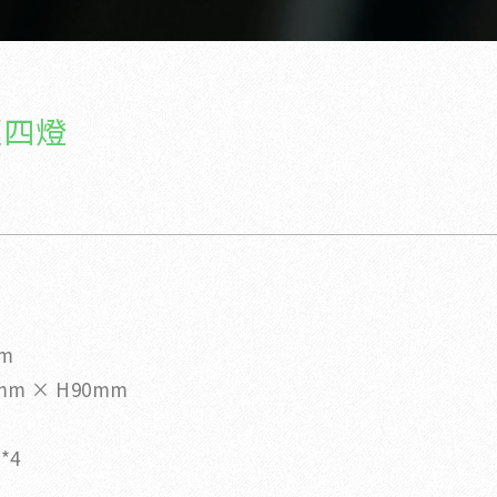
框四燈
片
m
mm × H90mm
*4