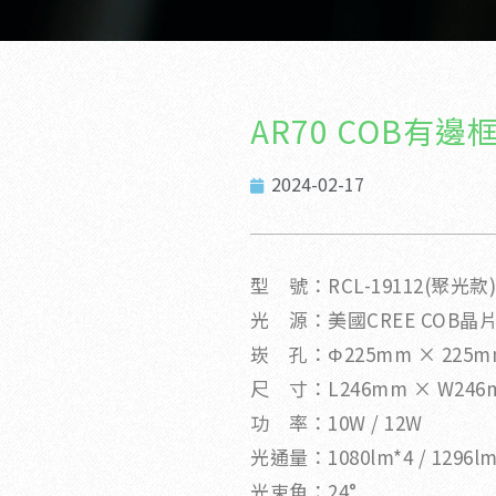
AR70 COB有邊
2024-02-17
型 號：RCL-19112(聚光款)
光 源：美國CREE COB晶
崁 孔：Φ225mm × 225m
尺 寸：L246mm × W246
功 率：10W / 12W
光通量：1080lm*4 / 1296lm
光束角：24°