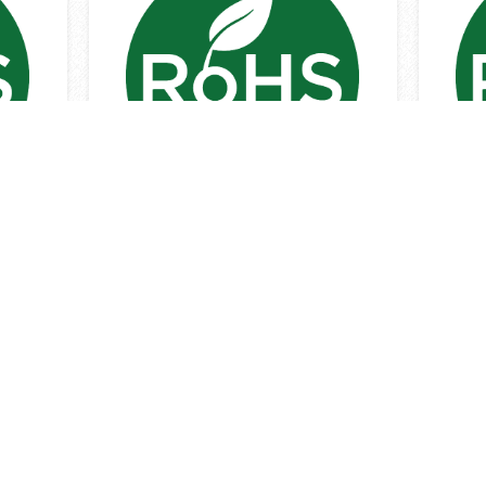
況標示
(吸頂燈)限用物質含有情況標示
(嵌
資訊
訊