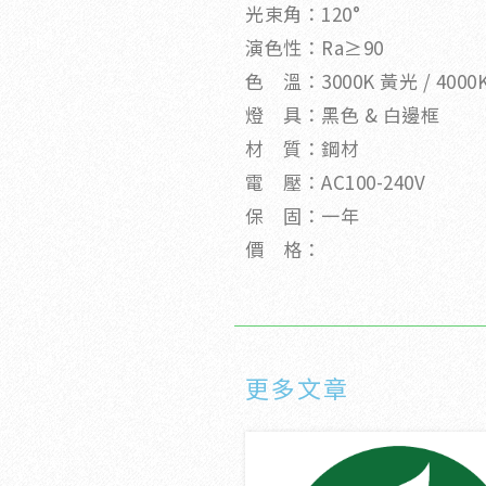
光束角：120°
演色性：Ra≥90
色 溫：3000K 黃光 / 4000K
燈 具：黑色 & 白邊框
材 質：鋼材
電 壓：AC100-240V
保 固：一年
價 格：
更多文章