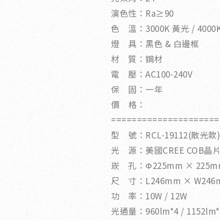
演色性：Ra≥90
色 溫：3000K 黃光 / 4000K
燈 具：黑色 & 白邊框
材 質：鋼材
電 壓：AC100-240V
保 固：一年
價 格：
=====================
型 號：RCL-19112(散光款)
光 源：美國CREE COB晶
崁 孔：Φ225mm × 225m
尺 寸：L246mm × W246
功 率：10W / 12W
光通量：960lm*4 / 1152lm*