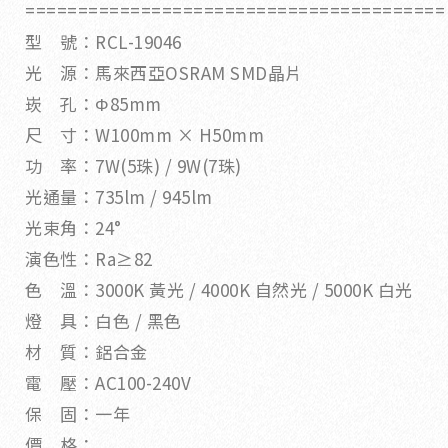
========================================
型 號：RCL-19046
光 源：馬來西亞OSRAM SMD晶片
崁 孔：Φ85mm
尺 寸：W100mm × H50mm
功 率：7W(5珠) / 9W(7珠)
光通量：735lm / 945lm
光束角：24°
演色性：Ra≥82
色 溫：3000K 黃光 / 4000K 自然光 / 5000K 白光
燈 具：白色 / 黑色
材 質：鋁合金
電 壓：AC100-240V
保 固：一年
價 格：