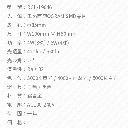
型 號：RCL-19046
光 源：馬來西亞OSRAM SMD晶片
崁 孔：Φ85mm
尺 寸：W100mm × H50mm
功 率：4W(3珠) / 6W(4珠)
光通量：420lm / 630lm
光束角：24°
演色性：Ra≥82
色 溫：3000K 黃光 / 4000K 自然光 / 5000K 白光
燈 具：白色 / 黑色
材 質：鋁合金
電 壓：AC100-240V
保 固：一年
價 格：