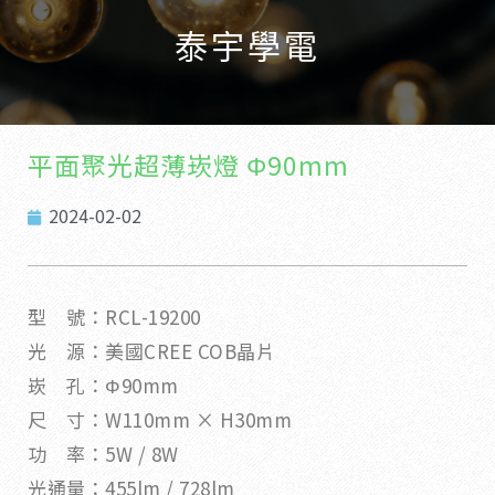
泰宇學電
平面聚光超薄崁燈 Φ90mm
2024-02-02
型 號：RCL-19200
光 源：美國CREE COB晶片
崁 孔：Φ90mm
尺 寸：W110mm × H30mm
功 率：5W / 8W
光通量：455lm / 728lm