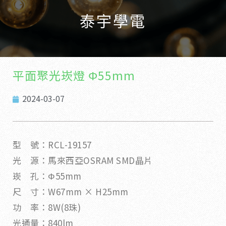
泰宇學電
平面聚光崁燈 Φ55mm
2024-03-07
型 號：RCL-19157
光 源：馬來西亞OSRAM SMD晶片
崁 孔：Φ55mm
尺 寸：W67mm × H25mm
功 率：8W(8珠)
光通量：840lm