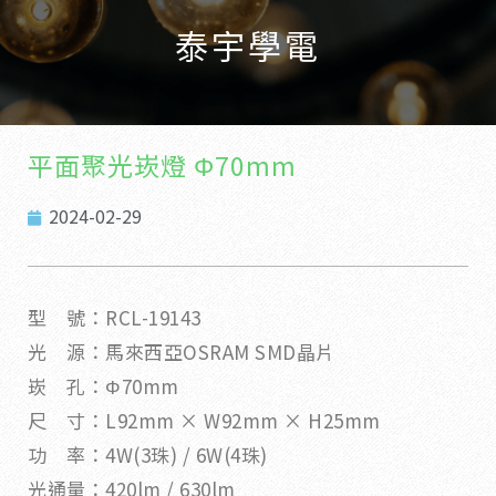
泰宇學電
平面聚光崁燈 Φ70mm
2024-02-29
型 號：RCL-19143
光 源：馬來西亞OSRAM SMD晶片
崁 孔：Φ70mm
尺 寸：L92mm × W92mm × H25mm
功 率：4W(3珠) / 6W(4珠)
光通量：420lm / 630lm