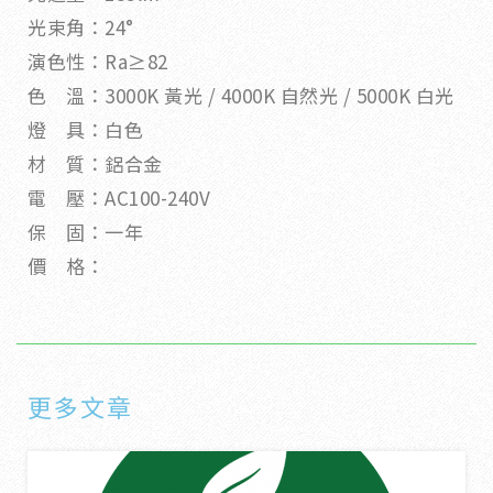
光束角：24°
演色性：Ra≥82
色 溫：3000K 黃光 / 4000K 自然光 / 5000K 白光
燈 具：白色
材 質：鋁合金
電 壓：AC100-240V
保 固：一年
價 格：
更多文章