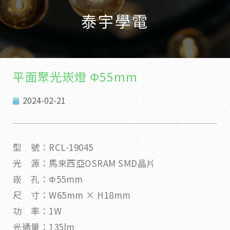
泰宇學電
平面聚光崁燈 Φ55mm
2024-02-21
型 號：RCL-19045
光 源：馬來西亞OSRAM SMD晶片
崁 孔：Φ55mm
尺 寸：W65mm × H18mm
功 率：1W
光通量：135lm